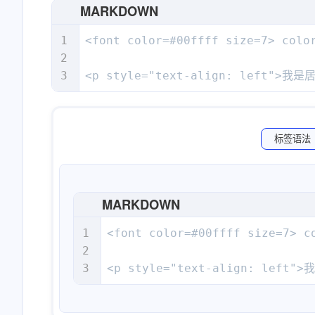
MARKDOWN
<font color=#00ffff size=7> color
<p style="text-align: left">我是居
标签语法
MARKDOWN
<font color=#00ffff size=7> co
<p style="text-align: left"