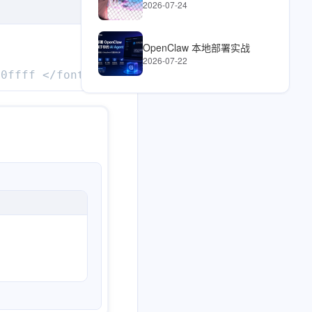
2026-07-24
OpenClaw 本地部署实战
2026-07-22
0ffff </font><p style="text-align: left">我是