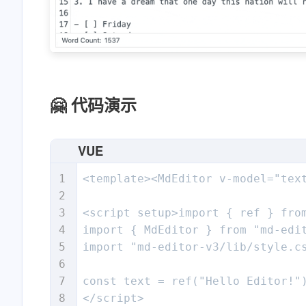
🤗 代码演示
VUE
<template><MdEditor v-model="text
<script setup>import { ref } from
import { MdEditor } from "md-edit
import "md-editor-v3/lib/style.cs
const text = ref("Hello Editor!")
</script>