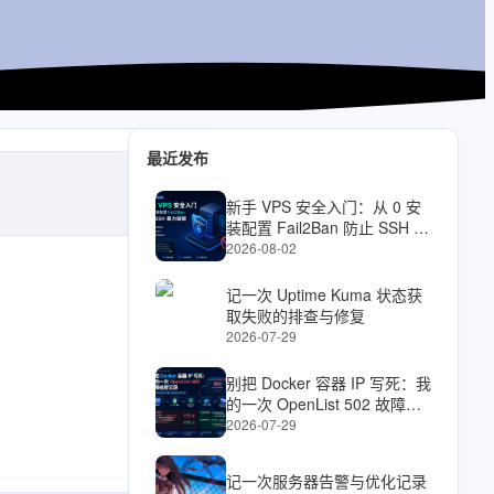
最近发布
新手 VPS 安全入门：从 0 安
装配置 Fail2Ban 防止 SSH 暴
力破解
2026-08-02
记一次 Uptime Kuma 状态获
取失败的排查与修复
2026-07-29
别把 Docker 容器 IP 写死：我
的一次 OpenList 502 故障排
查记录
2026-07-29
记一次服务器告警与优化记录