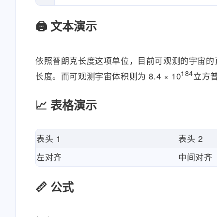
🖨 文本演示
依照普朗克长度这项单位，目前可观测的宇宙的直径估计
184
长度。而可观测宇宙体积则为 8.4 × 10
立方
📈 表格演示
表头 1
表头 2
左对齐
中间对齐
📏 公式