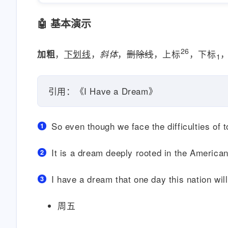
🤖 基本演示
26
，
下划线
，
，
删除线
，上标
，下标
加粗
斜体
1
引用：《I Have a Dream》
So even though we face the difficulties of 
It is a dream deeply rooted in the America
I have a dream that one day this nation will
周五