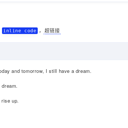
，
，
超链接
inline code
today and tomorrow, I still have a dream.
n dream.
 rise up.