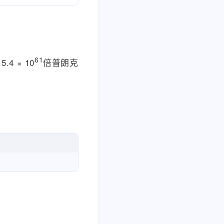
61
.4 × 10
倍普朗克