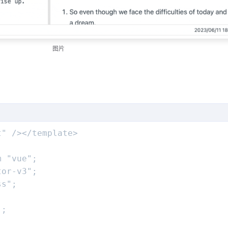
图片
" /></template>

 "vue";

or-v3";

s";

;
