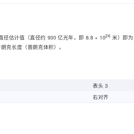
26
值（直径约 930 亿光年，即 8.8 × 10
米）即为 5
普朗克长度（普朗克体积）。
表头 3
右对齐