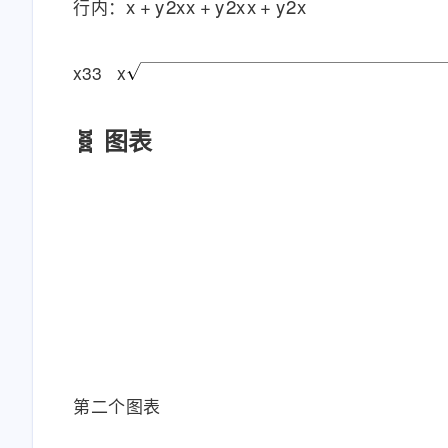
x
+
y
2
xx
+
y
2
x
x
+
y
2
x
行内：
x
3
3
x
🧬 图表
第二个图表